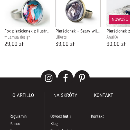
NOWOŚĆ
Fox pierścionek z ilustracją
Pierścionek - Szary wilk - antyczny brąz
muamua design
LiliArts
AnulKA
29,00 zł
39,00 zł
90,00 zł
O ARTILLO
NA SKRÓTY
KONTAKT
Regulamin
Otwórz butik
Kontakt
Pomoc
Blog