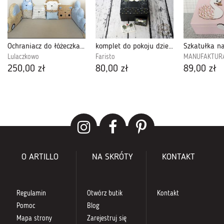
Ochraniacz do łóżeczka zwierzątka beż-sza-błę
komplet do pokoju dziecka
Lulaczkowo
Faristo
MANUFAKTUR
250,00 zł
80,00 zł
89,00 zł
O ARTILLO
NA SKRÓTY
KONTAKT
Regulamin
Otwórz butik
Kontakt
Pomoc
Blog
Mapa strony
Zarejestruj się