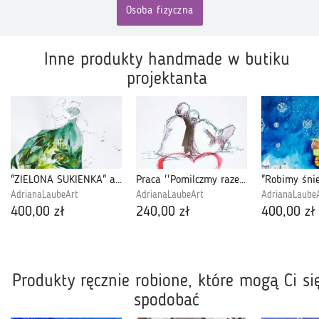
Osoba fizyczna
Inne produkty handmade w butiku
projektanta
"ZIELONA SUKIENKA" akwarela - obraz A3
Praca ''Pomilczmy razem'' artystki A.Laube
AdrianaLaubeArt
AdrianaLaubeArt
AdrianaLaube
400,00 zł
240,00 zł
400,00 zł
Produkty ręcznie robione, które mogą Ci si
spodobać