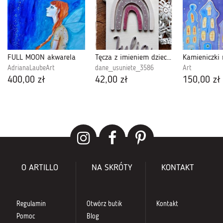
FULL MOON akwarela
Tęcza z imieniem dziecka - zawieszka JULIA
Kamieniczki 
AdrianaLaubeArt
dane_usuniete_3586
Art
400,00 zł
42,00 zł
150,00 zł
O ARTILLO
NA SKRÓTY
KONTAKT
Regulamin
Otwórz butik
Kontakt
Pomoc
Blog