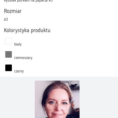
Rysunek piórkiem na papierze A3
Rozmiar
A3
Kolorystyka produktu
biały
ciemnoszary
czarny