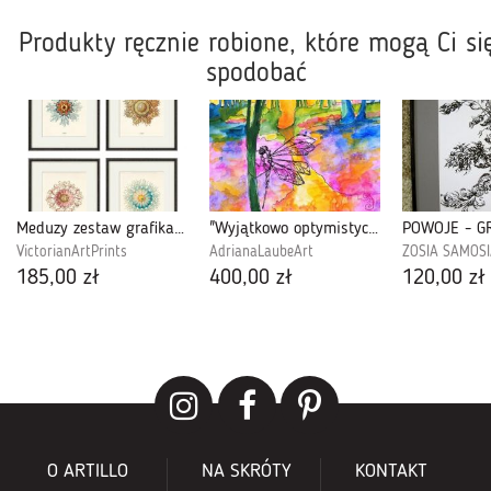
Produkty ręcznie robione, które mogą Ci si
spodobać
Meduzy zestaw grafika życie morskie prezent
"Wyjątkowo optymistyczny pejzaż" akwarela
VictorianArtPrints
AdrianaLaubeArt
ZOSIA SAMOS
185,00 zł
400,00 zł
120,00 zł
O ARTILLO
NA SKRÓTY
KONTAKT