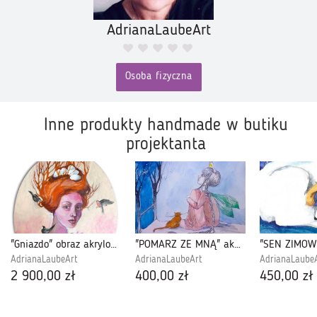
AdrianaLaubeArt
Osoba fizyczna
Inne produkty handmade w butiku
projektanta
"Gniazdo" obraz akrylowy na płótnie owalnym artystki Adriany Laube - magiczny portret
"POMARZ ZE MNĄ" akwarela artystki A. Laube
AdrianaLaubeArt
AdrianaLaubeArt
AdrianaLaube
2 900,00 zł
400,00 zł
450,00 zł