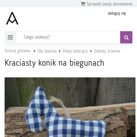
Sprawdź swoje zamówienie
zaloguj się
Strona główna
Dla dziecka
Pokój dziecięcy
Ozdoby ścienne
Kraciasty konik na biegunach