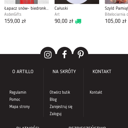
Łapacz snów- biedronki MK132
Całuski
AsdenGifts
Art
Bibelociarnia 
159,00 zł
90,00 zł
105,00 zł
O ARTILLO
NA SKRÓTY
KONTAKT
Regulamin
Otwórz butik
Kontakt
Pomoc
Blog
Mapa strony
Zarejestruj się
Zaloguj