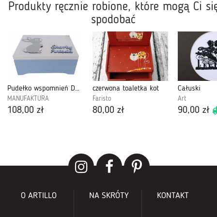
Produkty ręcznie robione, które mogą Ci si
spodobać
Pudełko wspomnień DUŻE dla chłopca - Ps54
czerwona toaletka kot
Całuski
MANUFAKTURA
Faristo
Art
108,00 zł
80,00 zł
90,00 zł
O ARTILLO
NA SKRÓTY
KONTAKT