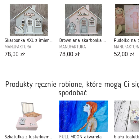
Skarbonka XXL z imieniem-SXXL04
Drewniana skarbonka domek XXL-SXXL25
MANUFAKTURA
MANUFAKTURA
MANUFAKTUR
78,00 zł
78,00 zł
52,00 zł
Produkty ręcznie robione, które mogą Ci si
spodobać
Szkatułka z lusterkiem, drewniana, prezent dla dziewczynki, personalizowana-L25
FULL MOON akwarela
biała toalet