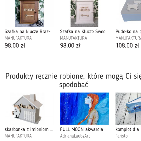
Szafka na klucze Brąz-Home-18
Szafka na Klucze Sweet Home- 01
MANUFAKTURA
MANUFAKTURA
MANUFAKTUR
98,00 zł
98,00 zł
108,00 zł
Produkty ręcznie robione, które mogą Ci si
spodobać
skarbonka z imieniem - 107
FULL MOON akwarela
komplet dla 
MANUFAKTURA
AdrianaLaubeArt
Faristo