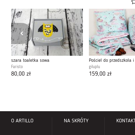
szara toaletka sowa
Faristo
giluplu
80,00 zł
159,00 zł
O ARTILLO
NA SKRÓTY
KONTAK