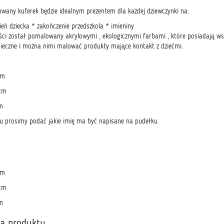
owany kuferek będzie idealnym prezentem dla każdej dziewczynki na:
ień dziecka * zakończenie przedszkola * imieniny
ści został pomalowany akrylowymi , ekologicznymi farbami , które posiadają ws
pieczne i można nimi malować produkty mające kontakt z dziećmi.
cm
 cm
m
u prosimy podać jakie imię ma być napisane na pudełku.
cm
 cm
m
ka produktu