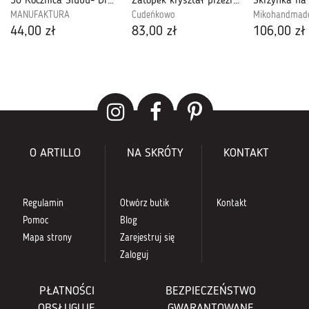
50 Rocznica Ślubu- Drewniana Kartka PPRS02
Zatopek kryształ przeźroczysta II
MANUFAKTURA
Cudeńkowo
Mikohandmad
44,00 zł
83,00 zł
106,00 zł
O ARTILLO
NA SKRÓTY
KONTAKT
Regulamin
Otwórz butik
Kontakt
Pomoc
Blog
Mapa strony
Zarejestruj się
Zaloguj
PŁATNOŚCI
BEZPIECZEŃSTWO
OBSŁUGUJE
GWARANTOWANE