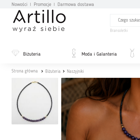
Nowości
Promocje
Darmowa dostawa
Bransoletki
Biżuteria
Moda i Galanteria
Strona główna
Biżuteria
Naszyjniki