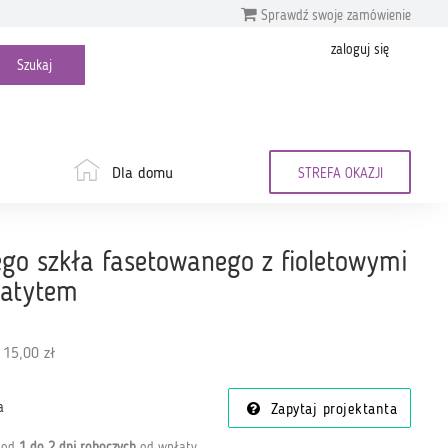
Sprawdź swoje zamówienie
zaloguj się
Dla domu
STREFA OKAZJI
ego szkła fasetowanego z fioletowymi
matytem
 15,00 zł
a
Zapytaj projektanta
a od
1 do 2 dni roboczych
od wpłaty
.