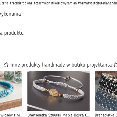
zuteria #recznierobione #czarnykon #fioletowykamien #hematyt #bizuteriahandm
wykonania
ka produktu
Inne produkty handmade w butiku projektanta
Ekskluzywna opaska do włosów z niebieskich szklanych koralików
Bransoletka Sznurek Matka Boska Cudowna Szara bra24.9
Bransoletka 