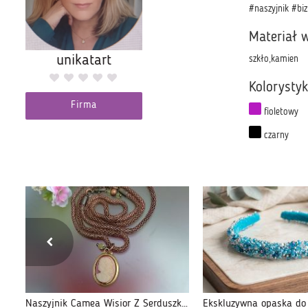
#naszyjnik #bi
Materiał 
unikatart
szkło,kamien
Kolorysty
Firma
fioletowy
czarny
Kolczyki Karminowa Czerwień kol20-18
Naszyjnik Camea Wisior Z Serduszkiem 25.155