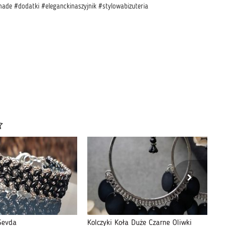
ade #dodatki #eleganckinaszyjnik #stylowabizuteria
Sevda
Kolczyki Koła Duże Czarne Oliwki