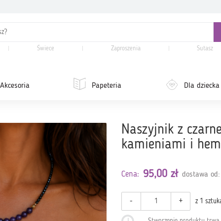
Świece
Zaproszenia
Sutasz
Akcesoria
Papeteria
Dla dziecka
Naszyjnik z czarn
kamieniami i he
95,00 zł
Cena:
dostawa od:
-
+
z 1 sztuk
Stworzenie produktu trw