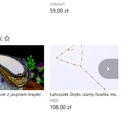
unikatart
un
59,00 zł
15
ać
Miedziany wisior z jaspisem krajobrazowym
Łańcuszek Onyks czarny fasetka model 1
ANQE
un
108,00 zł
32