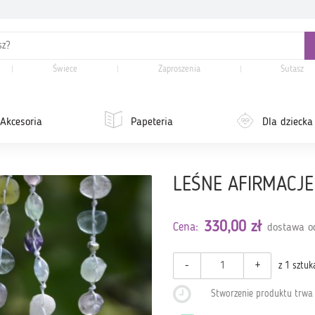
Świece
Zaproszenia
Sutasz
Akcesoria
Papeteria
Dla dziecka
LEŚNE AFIRMACJE n
330,00 zł
Cena:
dostawa od
-
+
z 1 sztuk
Stworzenie produktu trw