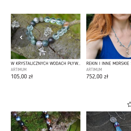
DRZEWO ŻYCIA. naszyjnik srebrny złocony.
W KRYSTALICZNYCH WODACH PŁYWAM. Bransoletka
REKIN I INNE MORSKIE
ARTIMUM
ARTIMUM
105,00 zł
752,00 zł