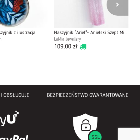
zyjnik z ilustracją
Naszyjnik "Ariel"- Anielski Szept Miłości
RE
n
LaMia Jewellery
AR
109,00 zł
75
I OBSŁUGUJE
BEZPIECZEŃSTWO GWARANTOWANE