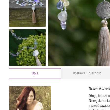
Opis
Dostawa i płatność
Naszyjnik z ko
Długi, bardzo o
Nieregularne k
nazwać zawiesz