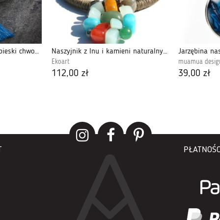
Naszyjnik mandala, niebieski chwost, stal chirurgiczna
Naszyjnik z lnu i kamieni naturalnych Satsuki
Jarzębina nas
Ekoart
muamua desig
112,00 zł
39,00 zł
T
PŁATNOŚC