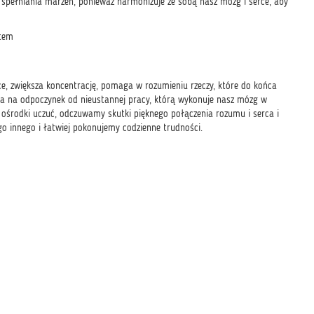
 i spełniania marzeń, ponieważ harmonizuje ze sobą nasz mózg i serce, aby
stem
e, zwiększa koncentrację, pomaga w rozumieniu rzeczy, które do końca
ala na odpoczynek od nieustannej pracy, którą wykonuje nasz mózg w
 ośrodki uczuć, odczuwamy skutki pięknego połączenia rozumu i serca i
o innego i łatwiej pokonujemy codzienne trudności.