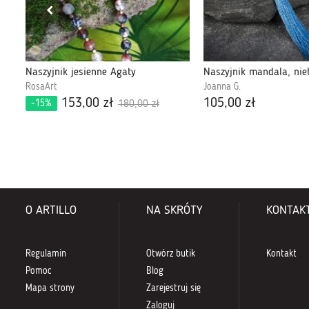
Naszyjnik jesienne Agaty
RosaArt
Joanna G.
153,00 zł
105,00 zł
-15%
180,00 zł
O ARTILLO
NA SKRÓTY
KONTAK
Regulamin
Otwórz butik
Kontakt
Pomoc
Blog
Mapa strony
Zarejestruj się
Zaloguj