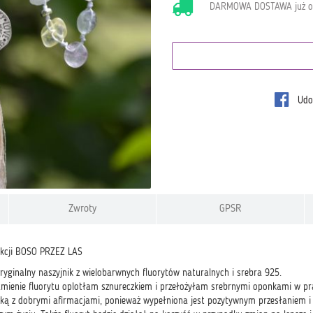
DARMOWA DOSTAWA już 
Udos
Zwroty
GPSR
lekcji BOSO PRZEZ LAS
ryginalny naszyjnik z wielobarwnych fluorytów naturalnych i srebra 925.
amienie fluorytu oplotłam sznureczkiem i przełożyłam srebrnymi oponkami w 
ką z dobrymi afirmacjami, ponieważ wypełniona jest pozytywnym przesłaniem i 