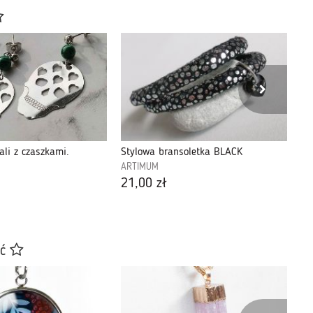
tali z czaszkami.
Stylowa bransoletka BLACK
NA
ARTIMUM
AR
21,00 zł
12
ać