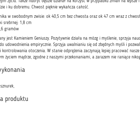
zym życiu. Także fluoryt będzie działał na korzyść w przypadku zmian na lepsze
dzie i ku dobremu. Chwost pięknie wykańcza całość.
nika w swobodnym zwisie: ok 40,5 cm bez chwosta oraz ok 47 cm wraz z chwo
ki srebrnej: 1,8 cm
2,6 gramów
y jest Kamieniem Geniuszy. Pozytywnie działa na mózg i myślenie, sprzyja nauc
 do udowodnienia empirycznie. Sprzyja uwalnianiu się od zbędnych myśli i pozw
i kontrolowania otoczenia. W stanie odprężenia zaczynają lepiej pracować nasze
ym życiem mądrze, zgodne z naszymi przekonaniami, a zarazem nie raniące nikog
wykonania
 sznurek,
ka produktu