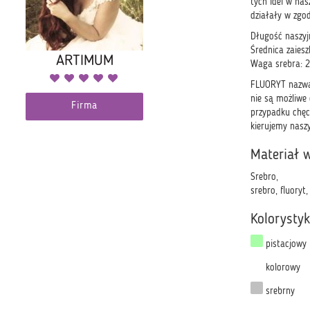
tych idei w nas
działały w zgo
Długość naszyj
Średnica zaiesz
ARTIMUM
Waga srebra: 
FLUORYT nazwan
nie są możliwe
Firma
przypadku chęc
kierujemy nasz
Materiał 
Srebro,
srebro, fluoryt,
Kolorysty
pistacjowy
kolorowy
srebrny