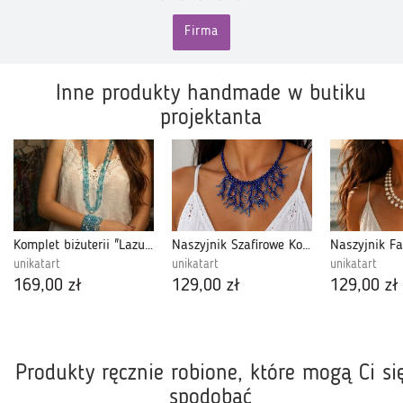
Firma
Inne produkty handmade w butiku
projektanta
Komplet biżuterii "Lazurowe Wybrzeże” - Naszyjnik i bransoletka z perłami
Naszyjnik Szafirowe Koralikowe Patyczaki Korale Kolia
Naszyjnik Fa
unikatart
unikatart
unikatart
169,00 zł
129,00 zł
129,00 zł
Produkty ręcznie robione, które mogą Ci si
spodobać