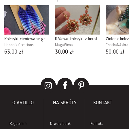
Kolczyki cieniowane granatowo-różowe frędzle
Różowe kolczyki z koralem
Hanna`s Creations
MagaWena
ChatkaNAskra
63,00 zł
30,00 zł
50,00 zł
O ARTILLO
NA SKRÓTY
KONTAKT
Regulamin
Otwórz butik
Kontakt