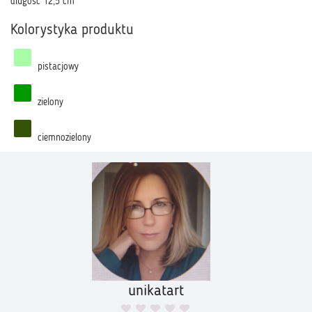
dlugość 12,5 cm
Kolorystyka produktu
pistacjowy
zielony
ciemnozielony
unikatart