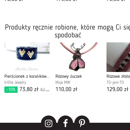
Produkty ręcznie robione, które mogą Ci si
spodobać
Pierścionek z koralików Miyuki Delica, Serca
Różowy żuczek
Różowe złoto
IriShe Jewelry
Moje MW
TO-jest-TO
73,80 zł
110,00 zł
129,00 zł
-10%
82,00 zł