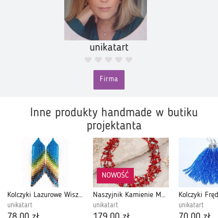
unikatart
Firma
Inne produkty handmade w butiku
projektanta
NOWOŚĆ
Kolczyki Lazurowe Wiszące Frędzle Szkło 1983
Naszyjnik Kamienie Muszle Szkło Kolorowe Korale Kaskadowe
Kolczyki Fręd
unikatart
unikatart
unikatart
78,00 zł
179,00 zł
70,00 zł