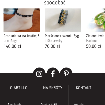
spodobać
Bransoletka na kostkę 5
Pierścionek szeroki Zygzak z koralików Miyuki, szary złoty, handmade
LakotBags
IriShe Jewelry
Madame
140,00 zł
76,00 zł
50,00 zł
O ARTILLO
NA SKRÓTY
KONTAKT