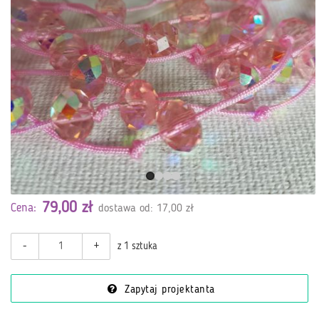
79,00 zł
Cena:
dostawa od: 17,00 zł
-
+
z 1 sztuka
Zapytaj projektanta