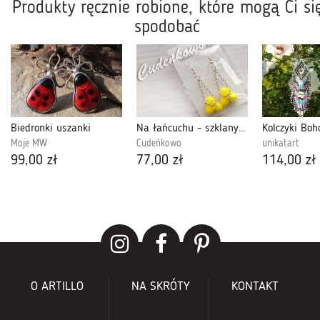
Produkty ręcznie robione, które mogą Ci si
spodobać
Biedronki uszanki
Na łańcuchu - szklany kaboszon
Moje MW
Cudeńkowo
unikatart
99,00 zł
77,00 zł
114,00 zł
O ARTILLO
NA SKRÓTY
KONTAKT