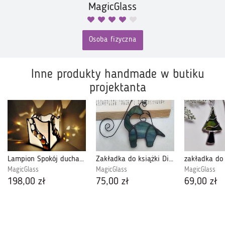
MagicGlass
Osoba fizyczna
Inne produkty handmade w butiku
projektanta
Lampion Spokój ducha , biel , witraż
Zakładka do książki Dinozaur witraż
MagicGlass
MagicGlass
MagicGlass
198,00 zł
75,00 zł
69,00 zł