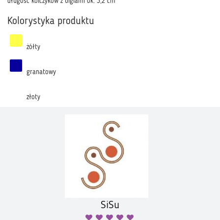
długość kolczyków z biglami ok. 3,2 cm
Kolorystyka produktu
żółty
granatowy
złoty
SiSu