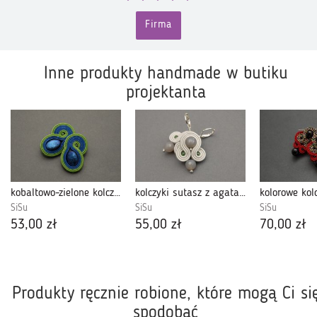
Firma
Inne produkty handmade w butiku
projektanta
kobaltowo-zielone kolczyk lub klipsy sutasz
kolczyki sutasz z agatami - soutache
SiSu
SiSu
SiSu
53,00 zł
55,00 zł
70,00 zł
Produkty ręcznie robione, które mogą Ci si
spodobać