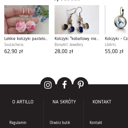
Lekkie kolczyki pastelowe różowe jasne wesele
Kolczyki "kobaltowy niebieski"
Soutacheria
BonaArt Jewellery
LiliArts
62,90 zł
28,00 zł
55,00 zł
O ARTILLO
NA SKRÓTY
KONTAKT
Regulamin
Otwórz butik
Kontakt