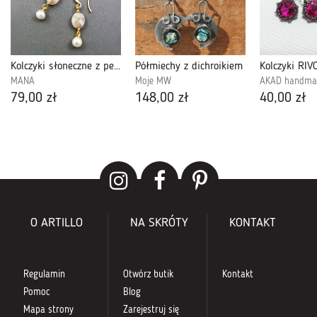
Kolczyki słoneczne z perełkami.
Półmiechy z dichroikiem
Kolczyki RIV
MANA
Moje MW
AKAD handma
79,00 zł
148,00 zł
40,00 zł
O ARTILLO
NA SKRÓTY
KONTAKT
Regulamin
Otwórz butik
Kontakt
Pomoc
Blog
Mapa strony
Zarejestruj się