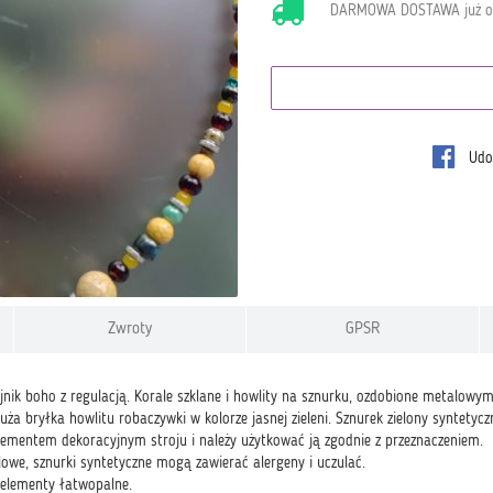
DARMOWA DOSTAWA już 
Udos
Zwroty
GPSR
nik boho z regulacją. Korale szklane i howlity na sznurku, ozdobione metalowymi
uża bryłka howlitu robaczywki w kolorze jasnej zieleni. Sznurek zielony syntet
elementem dekoracyjnym stroju i należy użytkować ją zgodnie z przeznaczeniem.
owe, sznurki syntetyczne mogą zawierać alergeny i uczulać.
o elementy łatwopalne.