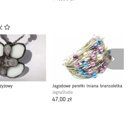
ać
rzyżowy
Jagodowe perełki lniana bransoletka
JagnaStudio
Iri
47,00 zł
15