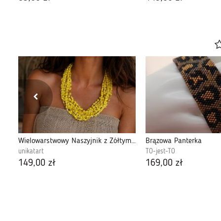
Zielone kwiaty zatopione w szkle, delikatne kolczyki
Wielowarstwowy Naszyjnik z Żółtymi Koralikami - Słoneczny Akcent
Brązowa Panterka
unikatart
TO-jest-TO
149,00 zł
169,00 zł