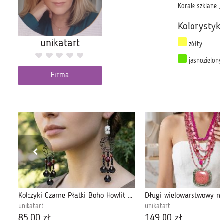
Korale szklane
Kolorysty
unikatart
żółty
jasnozielon
Firma
Naszyjnik Krótki Serce Kryształki Granatowe
Kolczyki Czarne Płatki Boho Howlit Floral Czarny Kolczyk Etno
unikatart
unikatart
85,00 zł
149,00 zł