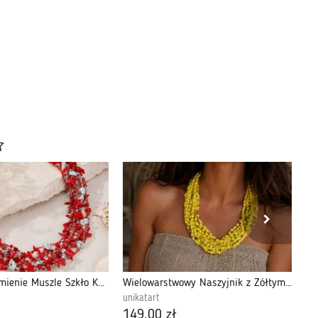
Naszyjnik Kamienie Muszle Szkło Kolorowe Korale Kaskadowe
Wielowarstwowy Naszyjnik z Żółtymi Koralikami - Słoneczny Akcent
unikatart
un
149,00 zł
15