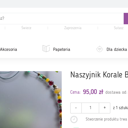
Świece
Zaproszenia
Sutasz
Akcesoria
Papeteria
Dla dziecka
Naszyjnik Korale 
95,00 zł
Cena:
dostawa od:
-
+
z 1 sztuk
Stworzenie produktu trw