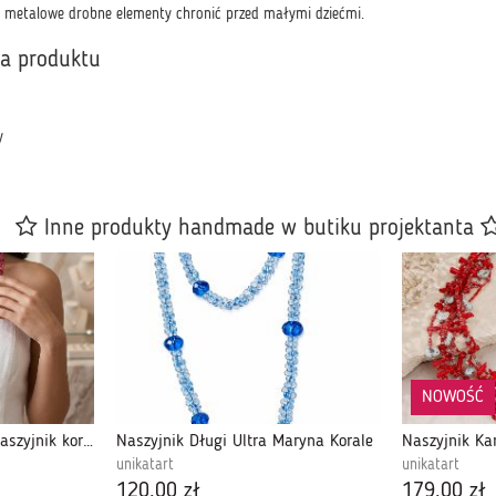
 , metalowe drobne elementy chronić przed małymi dziećmi.
ka produktu
y
Inne produkty handmade w butiku projektanta
NOWOŚĆ
Długi wielowarstwowy naszyjnik koralowy z dużym różowym wisiorem w stylu vintage
Naszyjnik Długi Ultra Maryna Korale
unikatart
unikatart
120,00 zł
179,00 zł