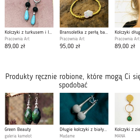
Kolczyki z turkusem i lawą wulkaniczną
Bransoletka z perłą barokową i złotymi hematytami.
Pracownia Art
Pracownia Art
Pracownia Art
89,00 zł
95,00 zł
89,00 zł
Produkty ręcznie robione, które mogą Ci si
spodobać
Green Beauty
Długie kolczyki z białym koralem, srebro
galeria kamelot
Madame
MANA