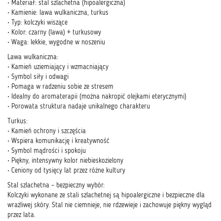
• Materiał: stal szlachetna (hipoalergiczna)
• Kamienie: lawa wulkaniczna, turkus
• Typ: kolczyki wiszące
• Kolor: czarny (lawa) + turkusowy
• Waga: lekkie, wygodne w noszeniu
Lawa wulkaniczna:
• Kamień uziemiający i wzmacniający
• Symbol siły i odwagi
• Pomaga w radzeniu sobie ze stresem
• Idealny do aromaterapii (można nakropić olejkami eterycznymi)
• Porowata struktura nadaje unikalnego charakteru
Turkus:
• Kamień ochrony i szczęścia
• Wspiera komunikację i kreatywność
• Symbol mądrości i spokoju
• Piękny, intensywny kolor niebieskozielony
• Ceniony od tysięcy lat przez różne kultury
Stal szlachetna – bezpieczny wybór:
Kolczyki wykonane ze stali szlachetnej są hipoalergiczne i bezpieczne dla
wrażliwej skóry. Stal nie ciemnieje, nie rdzewieje i zachowuje piękny wygląd
przez lata.