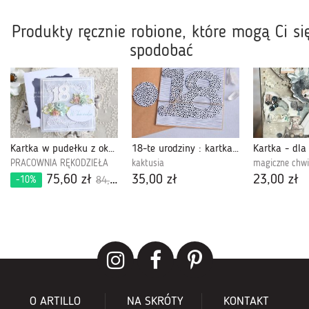
Produkty ręcznie robione, które mogą Ci si
spodobać
Kartka w pudełku z okazji 18 urodzin 496
18-te urodziny : kartka na osiemnastkę
PRACOWNIA RĘKODZIEŁA
kaktusia
magiczne chwi
75,60 zł
35,00 zł
23,00 zł
-10%
84,00 zł
O ARTILLO
NA SKRÓTY
KONTAKT