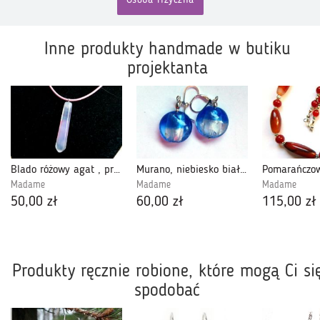
Osoba fizyczna
Inne produkty handmade w butiku
projektanta
Blado różowy agat , prosty, minimalistyczny wisiorek na rzemyku
Murano, niebiesko białe, kobaltowe szkło weneckie, kolczyki, srebro
Madame
Madame
Madame
50,00 zł
60,00 zł
115,00 zł
Produkty ręcznie robione, które mogą Ci si
spodobać