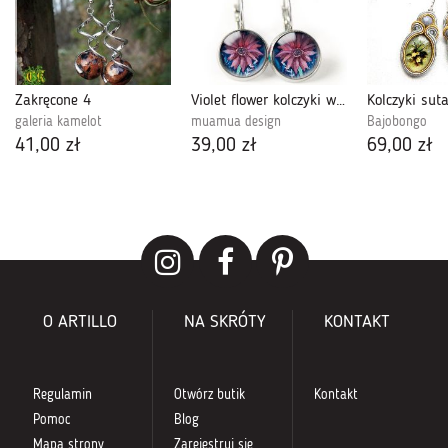
Zakręcone 4
Violet flower kolczyki wiszące z ilustracją
galeria kamelot
muamua design
Bajobongo
41,00 zł
39,00 zł
69,00 zł
O ARTILLO
NA SKRÓTY
KONTAKT
Regulamin
Otwórz butik
Kontakt
Pomoc
Blog
Mapa strony
Zarejestruj się