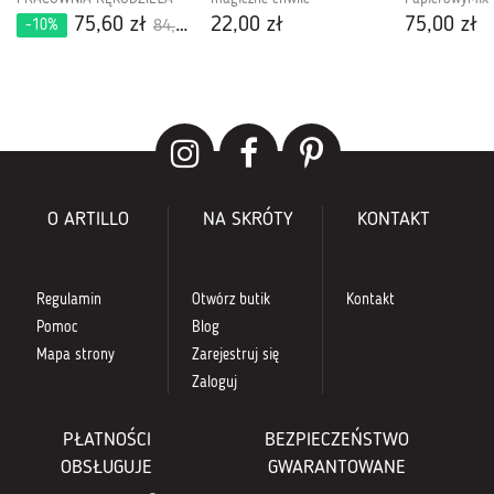
75,60 zł
22,00 zł
75,00 zł
-10%
84,00 zł
O ARTILLO
NA SKRÓTY
KONTAKT
Regulamin
Otwórz butik
Kontakt
Pomoc
Blog
Mapa strony
Zarejestruj się
Zaloguj
PŁATNOŚCI
BEZPIECZEŃSTWO
OBSŁUGUJE
GWARANTOWANE