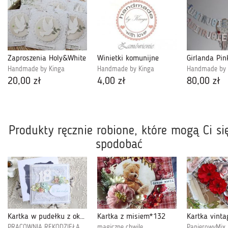
Zaproszenia Holy&White
Winietki komunijne
Girlanda Pin
Handmade by Kinga
Handmade by Kinga
Handmade by 
20,00 zł
4,00 zł
80,00 zł
Produkty ręcznie robione, które mogą Ci si
spodobać
Kartka w pudełku z okazji 18 urodzin 496
Kartka z misiem*132
PRACOWNIA RĘKODZIEŁA
magiczne chwile
PapierowyMix