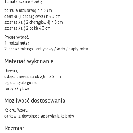
Tu nutki czarne + żółty
półnuta (dziurawa) h 4,5 cm
ósemka (1 chorągiewka) h 4,3 cm
szesnastka ( 2 chorągiewki) h 5 cm
szesnastka ( 2 belki) 4,3 cm
Proszę wybrać:
1. rodzaj nutek
2. odcień żółtego : cytrynowy / żółty / ciepły żółty
Materiał wykonania
Drewno,
sklejka drewniana ok 2,6 - 2,8mm
bigle antyalergiczne
farby akrylowe
Możliwość dostosowania
Koloru, Wzoru,
całkowita dowolność zestawienia kolorów
Rozmiar