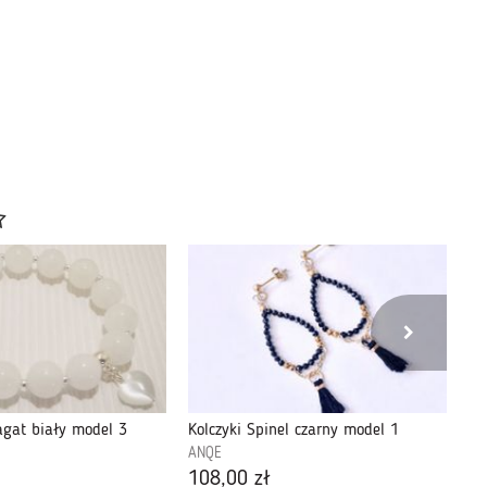
agat biały model 3
Kolczyki Spinel czarny model 1
ANQE
AN
108,00 zł
84