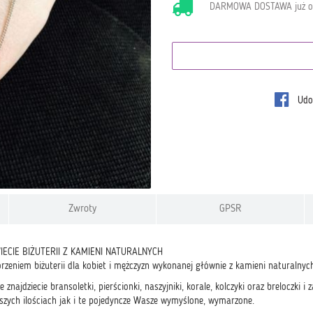
DARMOWA DOSTAWA już 
Udos
Zwroty
GPSR
IECIE BIŻUTERII Z KAMIENI NATURALNYCH
rzeniem biżuterii dla kobiet i mężczyzn wykonanej głównie z kamieni naturalnych
e znajdziecie bransoletki, pierścionki, naszyjniki, korale, kolczyki oraz breloczki
kszych ilościach jak i te pojedyncze Wasze wymyślone, wymarzone.