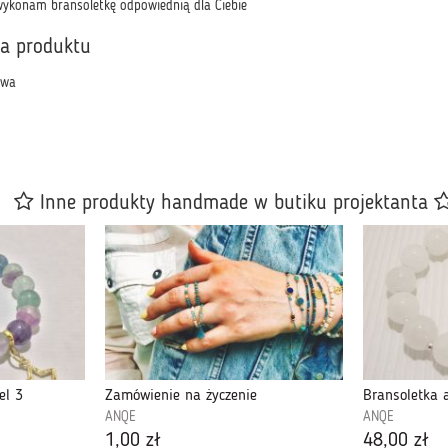
ykonam bransoletkę odpowiednią dla Ciebie
ka produktu
owa
Inne produkty handmade w butiku projektanta
el 3
Zamówienie na życzenie
Bransoletka 
ANQE
ANQE
1,00 zł
48,00 zł