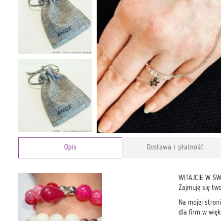
Opis
Dostawa i płatność
WITAJCIE W ŚW
Zajmuję się two
Na mojej stroni
dla firm w wię