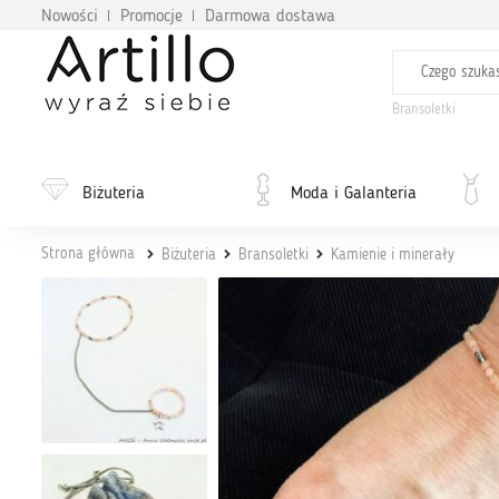
Nowości
Promocje
Darmowa dostawa
Bransoletki
Biżuteria
Moda i Galanteria
Strona główna
Biżuteria
Bransoletki
Kamienie i minerały