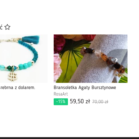
ać
srebrna z dolarem.
Bransoletka Agaty Bursztynowe
RosaArt
AN
59,50 zł
10
-15%
70,00 zł