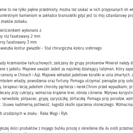
enie to nie tylko piękne przedmioty, można też szukać w nich przypisanych im w
onkretnym kamieniom w zakładce bransoletki gdyż jest to mój sztandarowy prod
 znaków zodiaku.
pierścionkiem wykonano z:
owy róż fasetowany 2 mm
brny fasetowany 3 mm
awieszka kontur gwiazdki - Stal chirurgiczna koloru srebrnego
ady krzemianów łańcuchowych, zaliczany do grupy piroksenów Minerał należy do
e z jadeitu. Majowie uważali Jadeit za najsilniej działający talizman, który zap
 ceniony w Chinach i Azji. Majowie wkładali jadeitowe koraliki w usta zmarłyc
ymbolem władzy, powodzenia oraz fortuny. Pomaga utrzymać pieniądze przy sobi
, terapeuci leczą jadeitem choroby pęcherza i nerek.Chroni przed wypadkami, pr
lecany przy cukrzycy, wzmacnia krążenie krwi, obniża ciśnienie. Wpływa korzystn
a nerwobóle, półpasiec, grypę, opryszczkę, żółtaczkę. Pomaga przy porodzie, wz
 Usuwa nadmierną potliwość, łagodzi skutki oparzenia słonecznego. Wzmacnia c
b urodzonych w znaku : Raka Wagi i Ryb.
ększej ilości produktów z mojego butiku proszę o określenie dla ilu osób przez