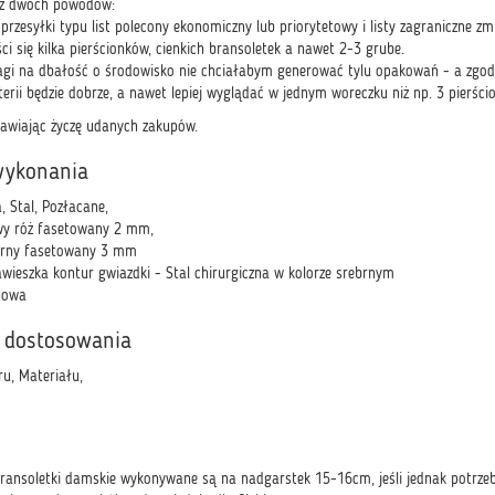
 z dwóch powodów:
przesyłki typu list polecony ekonomiczny lub priorytetowy i listy zagraniczne 
i się kilka pierścionków, cienkich bransoletek a nawet 2-3 grube.
agi na dbałość o środowisko nie chciałabym generować tylu opakowań - a zgodni
uterii będzie dobrze, a nawet lepiej wyglądać w jednym woreczku niż np. 3 pierś
drawiając życzę udanych zakupów.
wykonania
, Stal, Pozłacane,
wy róż fasetowany 2 mm,
brny fasetowany 3 mm
awieszka kontur gwiazdki - Stal chirurgiczna w kolorze srebrnym
nowa
 dostosowania
ru, Materiału,
ansoletki damskie wykonywane są na nadgarstek 15-16cm, jeśli jednak potrzeb