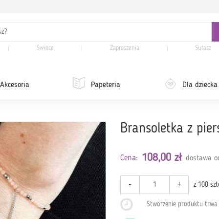
Świece
Zaproszenia
Sutasz
Akcesoria
Papeteria
Dla dziecka
Bransoletka z pie
108,00 zł
Cena:
dostawa od
-
+
z 100 szt
Stworzenie produktu trw