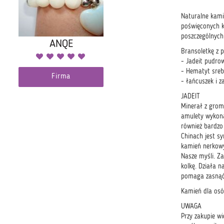
Naturalne kami
poświęconych k
poszczególnych
ANQE
Bransoletkę z 
- Jadeit pudr
- Hematyt sre
Firma
- łańcuszek i z
JADEIT
Minerał z grom
amulety wykonan
również bardzo
Chinach jest s
kamień nerkowy
Nasze myśli. Za
kolkę. Działa n
pomaga zasnąć.
Kamień dla osó
UWAGA
Przy zakupie wi