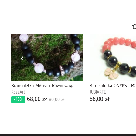
Komplet z kryształu australijskiegi i hematytu pozłacanego
Bransoletka Miłość i Równowaga
Bransoletka ONYKS I R
RosaArt
JUBIARTE
68,00 zł
66,00 zł
-15%
80,00 zł