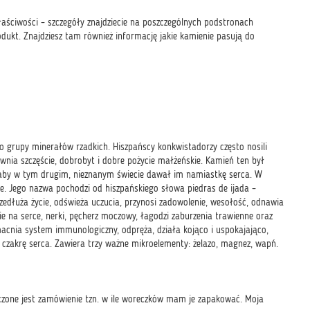
łaściwości – szczegóły znajdziecie na poszczególnych podstronach
ukt. Znajdziesz tam również informację jakie kamienie pasują do
 grupy minerałów rzadkich. Hiszpańscy konkwistadorzy często nosili
ewnia szczęście, dobrobyt i dobre pożycie małżeńskie. Kamień ten był
h, aby w tym drugim, nieznanym świecie dawał im namiastkę serca. W
e. Jego nazwa pochodzi od hiszpańskiego słowa piedras de ijada –
zedłuża życie, odświeża uczucia, przynosi zadowolenie, wesołość, odnawia
ie na serce, nerki, pęcherz moczowy, łagodzi zaburzenia trawienne oraz
macnia system immunologiczny, odpręża, działa kojąco i uspokajająco,
zakrę serca. Zawiera trzy ważne mikroelementy: żelazo, magnez, wapń.
naczone jest zamówienie tzn. w ile woreczków mam je zapakować. Moja