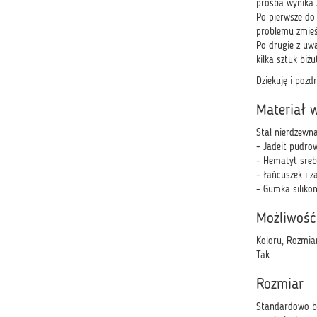
prośba wynika
Po pierwsze do 
problemu zmieśc
Po drugie z uw
kilka sztuk biż
Dziękuję i poz
Materiał 
Stal nierdzewna
- Jadeit pudro
- Hematyt sre
- łańcuszek i z
- Gumka siliko
Możliwość
Koloru, Rozmia
Tak
Rozmiar
Standardowo br