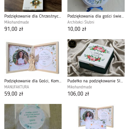
Podziękowanie dla Chrzestnych Dziadków Komunia
Podziękowania dla gości świeczka
Mikohandmade
Architekci Ślubni
91,00 zł
10,00 zł
Podziękowanie dla Gości, Komunia, Drewniany Aniołek-PDGK16A
Pudełko na podziękowanie Ślub Komunia Chrzest
MANUFAKTURA
Mikohandmade
59,00 zł
106,00 zł