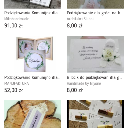
Podziękowanie Komunijne dla Matki Chrzestnej
Podziękowanie dla gości na komunię - świeczka
Mikohandmade
Architekci Ślubni
91,00 zł
8,00 zł
Podziękowanie Komunijne dla Gośći-PDGK14
Bilecik do podziękowań dla gości komunijnych
MANUFAKTURA
Handmade by lillyone
52,00 zł
8,00 zł