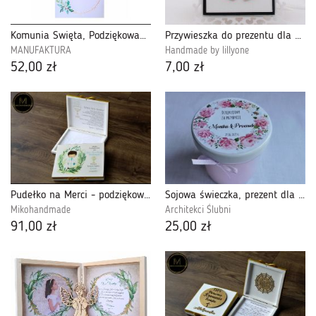
Komunia Święta, Podziękowanie dla Gości-PDGK27
Przywieszka do prezentu dla gości weselnych
MANUFAKTURA
Handmade by lillyone
52,00 zł
7,00 zł
Pudełko na Merci - podziękowanie Komunijne
Sojowa świeczka, prezent dla gości na wesele
Mikohandmade
Architekci Ślubni
91,00 zł
25,00 zł