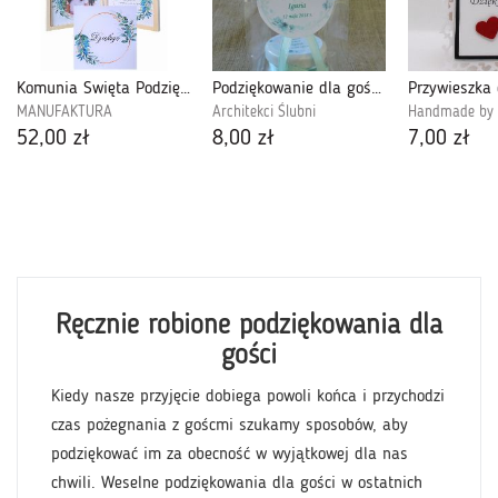
Komunia Święta Podziękowanie dla Gości-PDGK23
Podziękowanie dla gości na chrzest
MANUFAKTURA
Architekci Ślubni
Handmade by l
52,00 zł
8,00 zł
7,00 zł
Ręcznie robione podziękowania dla
gości
Kiedy nasze przyjęcie dobiega powoli końca i przychodzi
czas pożegnania z goścmi szukamy sposobów, aby
podziękować im za obecność w wyjątkowej dla nas
chwili. Weselne podziękowania dla gości w ostatnich