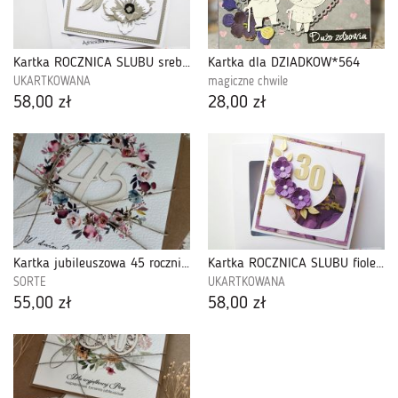
Kartka ROCZNICA ŚLUBU srebrzyste peonie
Kartka dla DZIADKÓW*564
UKARTKOWANA
magiczne chwile
58,00 zł
28,00 zł
Kartka jubileuszowa 45 rocznica ślubu
Kartka ROCZNICA ŚLUBU fioletowo-złocista
SORTE
UKARTKOWANA
55,00 zł
58,00 zł