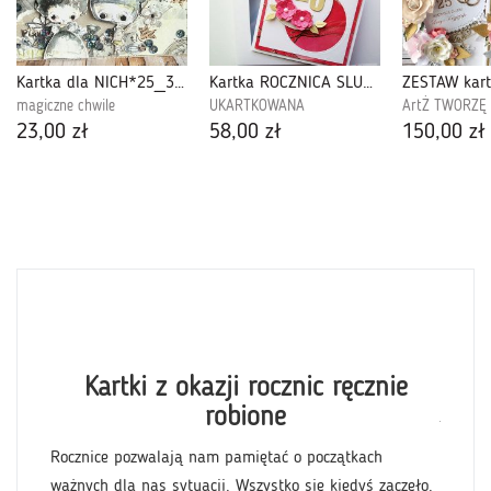
Kartka dla NICH*25_338
Kartka ROCZNICA ŚLUBU różowo-złocista
ZESTAW kart
magiczne chwile
UKARTKOWANA
ArtŻ TWORZĘ 
23,00 zł
58,00 zł
150,00 zł
Szczegó
Kartki z okazji rocznic ręcznie
wiesz w
roczni
robione
ugo
jaki s
pozosta
Rocznice pozwalają nam pamiętać o początkach
ocznicę
okolicz
ważnych dla nas sytuacji. Wszystko się kiedyś zaczęło.