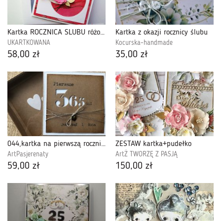
Kartka ROCZNICA ŚLUBU różowo-złocista
Kartka z okazji rocznicy ślubu
UKARTKOWANA
Kocurska-handmade
58,00 zł
35,00 zł
044,kartka na pierwszą rocznicę ślubu.
ZESTAW kartka+pudełko
ArtPasjerenaty
ArtŻ TWORZĘ Z PASJĄ
59,00 zł
150,00 zł