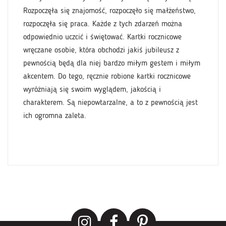
kazje.
ręcznie
Rozpoczęła się znajomość, rozpoczęło się małżeństwo,
kich,
Spraw b
rozpoczęła się praca. Każde z tych zdarzeń można
kartki
dzień z
odpowiednio uczcić i świętować. Kartki rocznicowe
ołają
handma
wręczane osobie, która obchodzi jakiś jubileusz z
i swoim
uśmiec
pewnością będą dla niej bardzo miłym gestem i miłym
iom
bajecz
akcentem. Do tego, ręcznie robione kartki rocznicowe
kolorów
wyróżniają się swoim wyglądem, jakością i
najważ
charakterem. Są niepowtarzalne, a to z pewnością jest
znic są
stanowi
ich ogromna zaleta.
d-
zatem 
zi,
made, 
którzy 