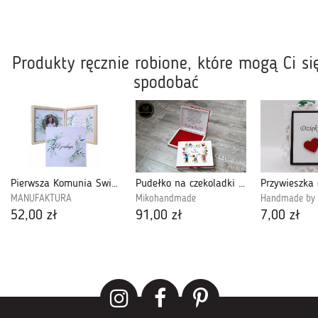
Produkty ręcznie robione, które mogą Ci si
spodobać
Pierwsza Komunia Święta, Podziękowanie dla Gości ze Zdjęciem-PDGK15
Pudełko na czekoladki Prezent dla Nauczyciela
MANUFAKTURA
Mikohandmade
Handmade by l
52,00 zł
91,00 zł
7,00 zł