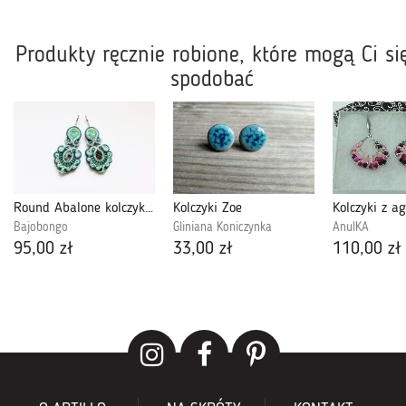
Produkty ręcznie robione, które mogą Ci si
spodobać
Round Abalone kolczyki sutasz
Kolczyki Zoe
Kolczyki z a
Bajobongo
Gliniana Koniczynka
AnulKA
95,00 zł
33,00 zł
110,00 zł