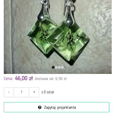
46,00 zł
Cena:
dostawa od: 6,90 zł
-
+
z 0 sztuk
Zapytaj projektanta