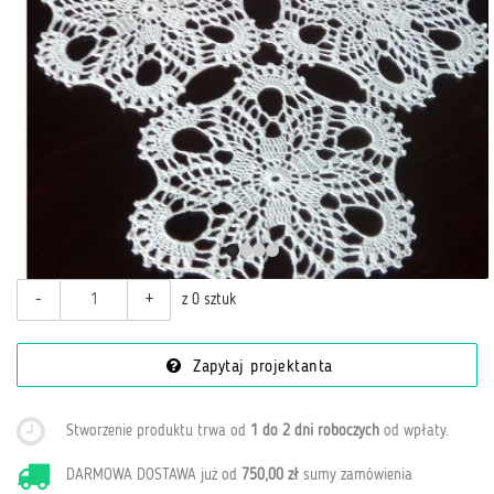
-
+
z 0 sztuk
Zapytaj projektanta
Stworzenie produktu trwa od
1 do 2 dni roboczych
od wpłaty
.
DARMOWA DOSTAWA już od
750,00 zł
sumy zamówienia