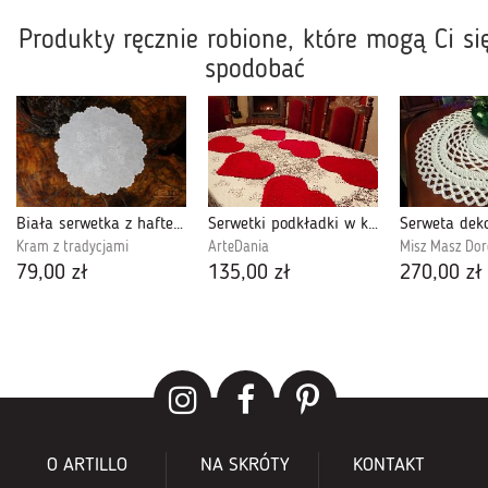
Produkty ręcznie robione, które mogą Ci si
spodobać
Biała serwetka z haftem szamotulskim
Serwetki podkładki w kształcie serca
Kram z tradycjami
ArteDania
Misz Masz Dor
79,00 zł
135,00 zł
270,00 zł
O ARTILLO
NA SKRÓTY
KONTAKT