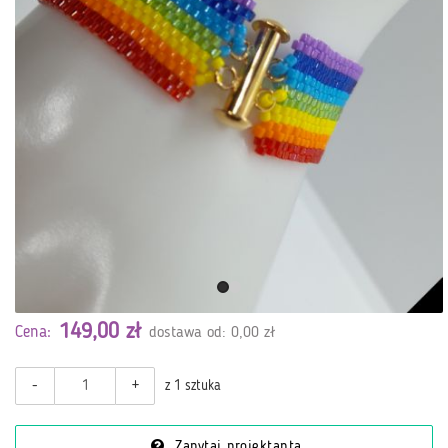
149,00 zł
Cena:
dostawa od: 0,00 zł
-
+
z 1 sztuka
Zapytaj projektanta