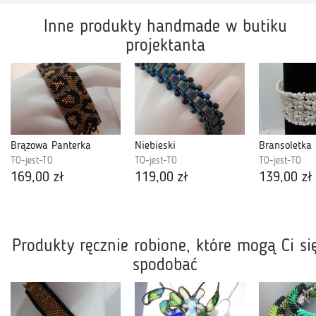
Inne produkty handmade w butiku
projektanta
Brązowa Panterka
Niebieski
Bransoletka
TO-jest-TO
TO-jest-TO
TO-jest-TO
169,00 zł
119,00 zł
139,00 zł
Produkty ręcznie robione, które mogą Ci si
spodobać