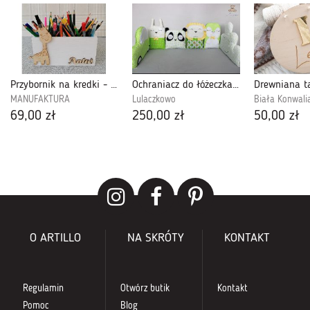
Przybornik na kredki - O2K10
Ochraniacz do łóżeczka zwierzątka zieleń-biał
MANUFAKTURA
Lulaczkowo
Biała Konwali
69,00 zł
250,00 zł
50,00 zł
O ARTILLO
NA SKRÓTY
KONTAKT
Regulamin
Otwórz butik
Kontakt
Pomoc
Blog