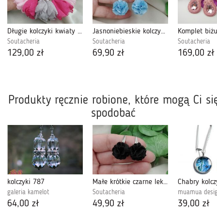
Długie kolczyki kwiaty fuksja szare srebrne
Jasnoniebieskie kolczyki kwiat błękitne klips
Soutacheria
Soutacheria
Soutacheria
129,00 zł
69,90 zł
169,00 zł
Produkty ręcznie robione, które mogą Ci si
spodobać
kolczyki 787
Małe krótkie czarne lekkie kolczyki kwiaty kwiatki
galeria kamelot
Soutacheria
muamua desi
64,00 zł
49,90 zł
39,00 zł