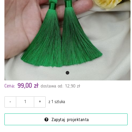
99,00 zł
Cena:
dostawa od: 12,90 zł
-
+
z 1 sztuka
Zapytaj projektanta