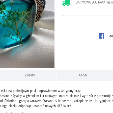
DARMOWA DOSTAWA już 
Udos
Zwroty
GPSR
oletka na podwójnym pasku oprawionym w antyczny brąz.
boszon z żywicy w głębokim turkusowym kolorze pięknie i wyraziście prezentuje
 koi. Chłodna i gorąca zarazem. Wewnątrz kaboszonu zatopione jest intrygujące,
 jego cieniu, odpocząć i nabrać nowych sił? Ja też.