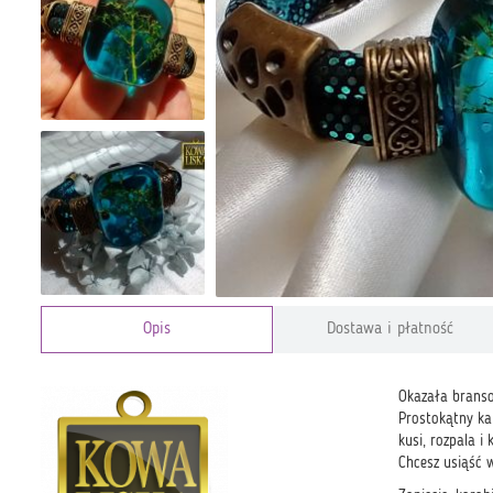
Opis
Dostawa i płatność
Okazała brans
Prostokątny ka
kusi, rozpala i
Chcesz usiąść w