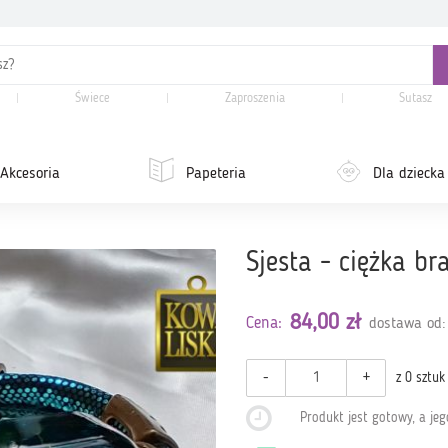
Świece
Zaproszenia
Sutasz
Akcesoria
Papeteria
Dla dziecka
Sjesta - ciężka br
84,00 zł
Cena:
dostawa od:
-
+
z 0 sztuk
Produkt jest gotowy, a je