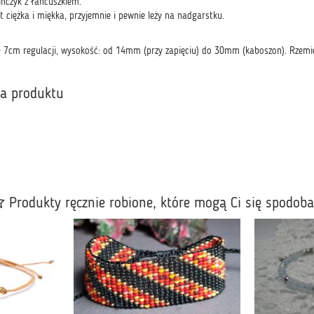
ińczyk z łańcuszkiem.
t ciężka i miękka, przyjemnie i pewnie leży na nadgarstku.
7cm regulacji, wysokość: od 14mm (przy zapięciu) do 30mm (kaboszon). Rzemie
ka produktu
Produkty ręcznie robione, które mogą Ci się spodob