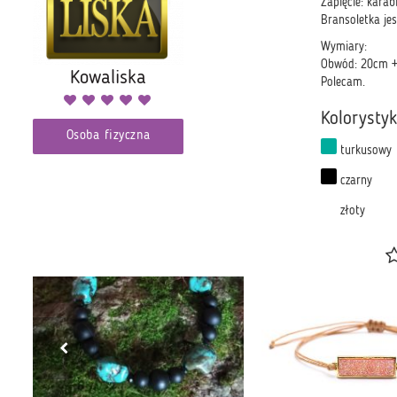
Zapięcie: karab
Bransoletka jes
Wymiary:
Obwód: 20cm + 
Kowaliska
Polecam.
Kolorysty
Osoba fizyczna
turkusowy
czarny
złoty