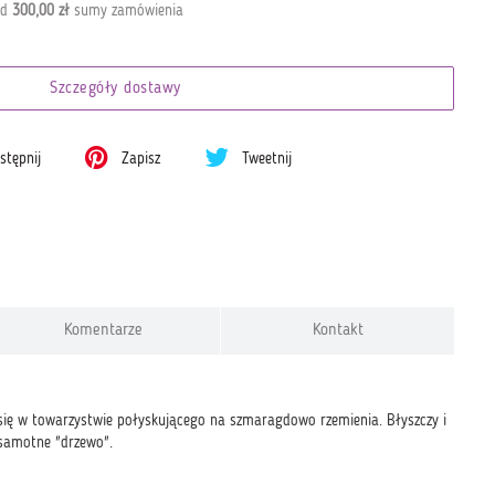
od
300,00 zł
sumy zamówienia
Szczegóły dostawy
tępnij
Zapisz
Tweetnij
Komentarze
Kontakt
 się w towarzystwie połyskującego na szmaragdowo rzemienia. Błyszczy i
 samotne "drzewo".