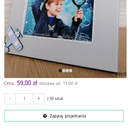
59,00 zł
Cena:
dostawa od: 11,00 zł
-
+
z 50 sztuk
Zapytaj projektanta