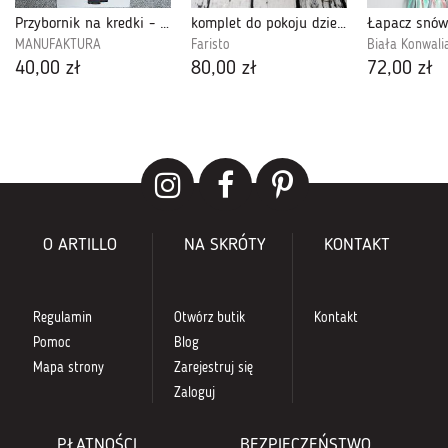
Przybornik na kredki - KCHS02
komplet do pokoju dziecka 3
Łapacz snów
MANUFAKTURA
Faristo
Biała Konwali
40,00 zł
80,00 zł
72,00 zł
O ARTILLO
NA SKRÓTY
KONTAKT
Regulamin
Otwórz butik
Kontakt
Pomoc
Blog
Mapa strony
Zarejestruj się
Zaloguj
PŁATNOŚCI
BEZPIECZEŃSTWO