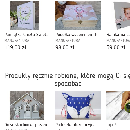
Pamiątka Chrztu Świętego, Biblia-BCHN5
Pudełko wspomnień- PWDZ08
Ramka na zd
MANUFAKTURA
MANUFAKTURA
MANUFAKTUR
119,00 zł
98,00 zł
59,00 zł
Produkty ręcznie robione, które mogą Ci si
spodobać
Duża skarbonka prezent na chrzest-SXLL08
Poduszka dekoracyjna lisek granatowy
jojo 3