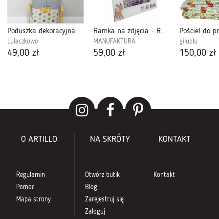
Poduszka dekoracyjna króliczek żółto-szary
Ramka na zdjęcia - Rm55
Lulaczkowo
MANUFAKTURA
giluplu
49,00 zł
59,00 zł
150,00 zł
O ARTILLO
NA SKRÓTY
KONTAKT
Regulamin
Otwórz butik
Kontakt
Pomoc
Blog
Mapa strony
Zarejestruj się
Zaloguj