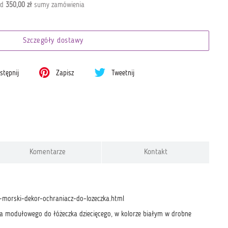
od
350,00 zł
sumy zamówienia
Szczegóły dostawy
tępnij
Zapisz
Tweetnij
Komentarze
Kontakt
-morski-dekor-ochraniacz-do-lozeczka.html
za modułowego do łóżeczka dziecięcego, w kolorze białym w drobne