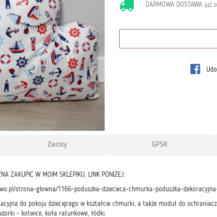
DARMOWA DOSTAWA już 
Udos
Zwroty
GPSR
A ZAKUPIĆ W MOIM SKLEPIKU, LINK PONIŻEJ:
kowo.pl/strona-glowna/1166-poduszka-dziecieca-chmurka-poduszka-dekoracyjna
acyjna do pokoju dziecięcego w kształcie chmurki, a także moduł do ochraniac
zorki - kotwice, koła ratunkowe, łódki.