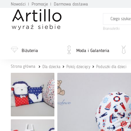
Nowości
Promocje
Darmowa dostawa
Bransoletki
Biżuteria
Moda i Galanteria
Strona główna
Dla dziecka
Pokój dziecięcy
Poduszki dla dzieci