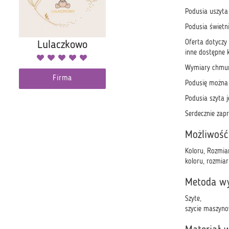
Podusia uszyta
Podusia świetni
Oferta dotyczy
Lulaczkowo
inne dostępne k
Wymiary chmur
Firma
Podusię można 
Podusia szyta j
Serdecznie zap
Możliwość
Koloru, Rozmia
koloru, rozmia
Metoda w
Szyte,
szycie maszyno