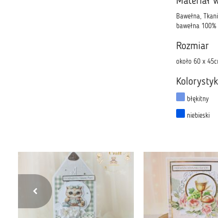
Materiał 
Bawełna, Tkani
bawełna 100%
Rozmiar
około 60 x 45
Kolorysty
błękitny
niebieski