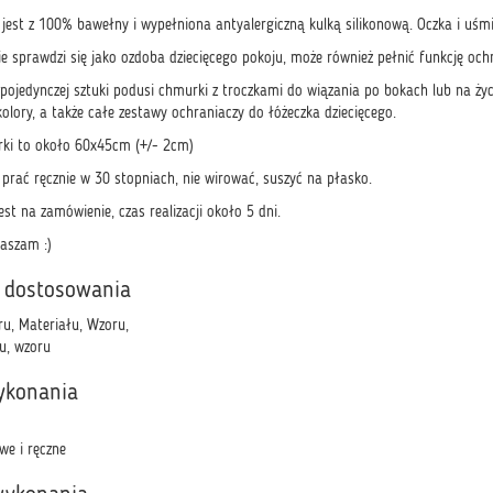
 jest z 100% bawełny i wypełniona antyalergiczną kulką silikonową. Oczka i 
e sprawdzi się jako ozdoba dziecięcego pokoju, może również pełnić funkcję ochr
 pojedynczej sztuki podusi chmurki z troczkami do wiązania po bokach lub na ży
olory, a także całe zestawy ochraniaczy do łóżeczka dziecięcego.
ki to około 60x45cm (+/- 2cm)
prać ręcznie w 30 stopniach, nie wirować, suszyć na płasko.
est na zamówienie, czas realizacji około 5 dni.
raszam :)
 dostosowania
ru, Materiału, Wzoru,
ru, wzoru
ykonania
we i ręczne