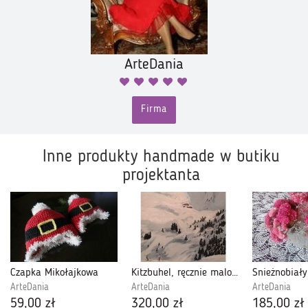
ArteDania
Firma
Inne produkty handmade w butiku
projektanta
Czapka Mikołajkowa
Kitzbuhel, ręcznie malowany obraz olejny
ArteDania
ArteDania
ArteDania
59,00 zł
320,00 zł
185,00 zł