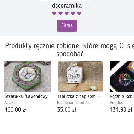
dsceramika
Firma
Produkty ręcznie robione, które mogą Ci si
spodobać
Szkatułka "Lawendowy Motyl" – ręcznie zdobione pudełko decoupage
Tabliczka z napisem, ~Pełna szafa ....~
Arteko
Bibelociarnia od Ani
Angelos
160,00 zł
35,00 zł
131,90 zł