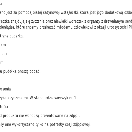
ha.
ne jest za pomocą białej satynowej wstążeczki, która jest jego dodatkową ozdo
eczka znajdują się życzenia oraz niewielki woreczek z organzy z drewnianym s
ieniądze, które chcemy przekazać młodemu człowiekowi z okazji uroczystości Pi
trzne pudełka:
5 cm
5 cm
cm
u pudełka proszę podać:
yczenia
yka z życzeniami. W standardzie wierszyk nr 1.
tości.
 produktu nie wchodzą prezentowane na zdjęciu
ały one wykorzystane tylko na potrzeby sesji zdjęciowej.