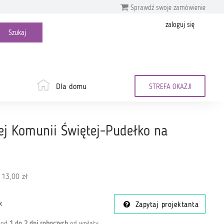
Sprawdź swoje zamówienie
zaloguj się
Dla domu
STREFA OKAZJI
ej Komunii Świętej-Pudełko na
 13,00 zł
k
Zapytaj projektanta
a od
1 do 2 dni roboczych
od wpłaty
.