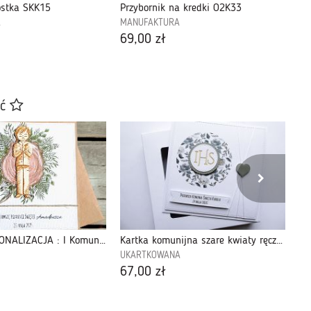
ostka SKK15
Przybornik na kredki O2K33
Pr
A
MANUFAKTURA
MA
69,00 zł
40
ać
Kartka, PERSONALIZACJA : I Komunia Święta : drewno PREMIUM III
Kartka komunijna szare kwiaty ręcznie robiona
Ka
UKARTKOWANA
Ma
67,00 zł
32