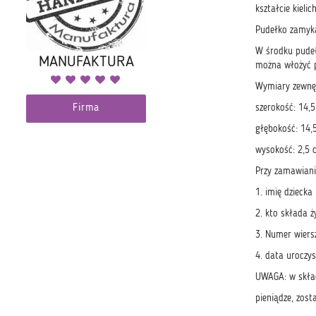
kształcie kielic
Pudełko zamyka
W środku pudeł
MANUFAKTURA
można włożyć p
Wymiary zewnę
Firma
szerokość: 14,
głębokość: 14,
wysokość: 2,5 
Przy zamawiani
1. imię dziecka
2. kto składa ż
3. Numer wiersz
4. data uroczys
UWAGA: w skład
pieniądze, zost