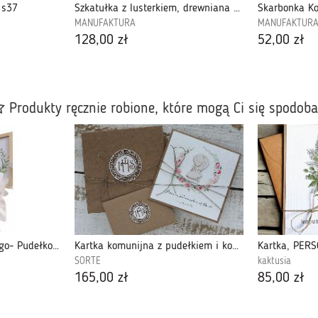
 s37
Szkatułka z lusterkiem, drewniana z lusterkiem i pieskiem, prezent dla dziewczynki, personalizowany-L37
Skarbonka K
MANUFAKTURA
MANUFAKTUR
128,00 zł
52,00 zł
Produkty ręcznie robione, które mogą Ci się spodob
Pamiątka Chrztu Świętego- Pudełko na pieniądze - PK04
Kartka komunijna z pudełkiem i kopertą
SORTE
kaktusia
165,00 zł
85,00 zł