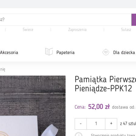
Świece
Zaproszenia
Sutasz
Akcesoria
Papeteria
Dla dziecka
nię
Pamiątka Pierwsz
Pieniądze-PPK12
52,00 zł
Cena:
dostawa od:
-
+
z 47 sztu
Stworzenie produktu trw