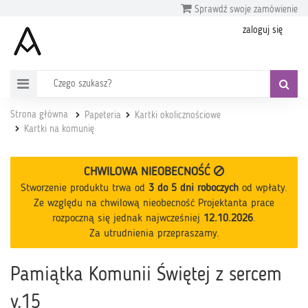
Sprawdź swoje zamówienie
zaloguj się
Strona główna
Papeteria
Kartki okolicznościowe
Kartki na komunię
CHWILOWA NIEOBECNOŚĆ
Stworzenie produktu trwa od
3 do 5 dni roboczych
od wpłaty
.
Ze względu na chwilową nieobecność Projektanta prace
rozpoczną się jednak najwcześniej
12.10.2026
.
Za utrudnienia przepraszamy.
Pamiątka Komunii Świętej z sercem
v.15