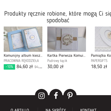
Produkty ręcznie robione, które mogą Ci si
spodobać
Komunijny album kieszeniowy 520
Kartka Pierwsza Komuia Święta 01
PRACOWNIA RĘKODZIEŁA
Pudrowy kącik
PAPERGIFTS
84,60 zł
30,00 zł
18,50 zł
-10%
94,00 zł
O ARTILLO
NA SKRÓTY
KONTAKT