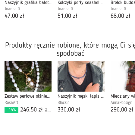
Naszyjnik grafika baletnica, długi łańcuszek z wisiorem
Kolczyki perły seashell ecru z kryształkami Swarovski, stal chirurgiczna
Joanna G.
Joanna G.
Joanna G.
47,00 zł
51,00 zł
68,00 zł
Produkty ręcznie robione, które mogą Ci si
spodobać
Zestaw perłowe olśnienie
Naszyjnik męski lapis lazuli lap01
RosaArt
Blackif
AnnaPdesign
246,50 zł
330,00 zł
296,00 zł
-15%
290,00 zł