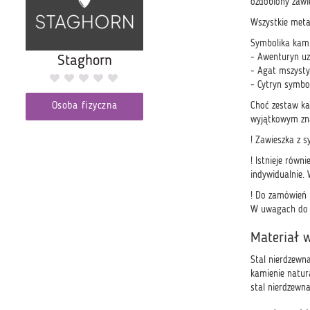
ozdobiony zawi
Wszystkie meta
Symbolika kami
- Awenturyn uz
Staghorn
- Agat mszysty 
- Cytryn symbol
Osoba fizyczna
Choć zestaw kam
wyjątkowym zna
! Zawieszka z 
! Istnieje równ
indywidualnie.
! Do zamówień 
W uwagach do 
Materiał 
Stal nierdzewna
kamienie natur
stal nierdzewn