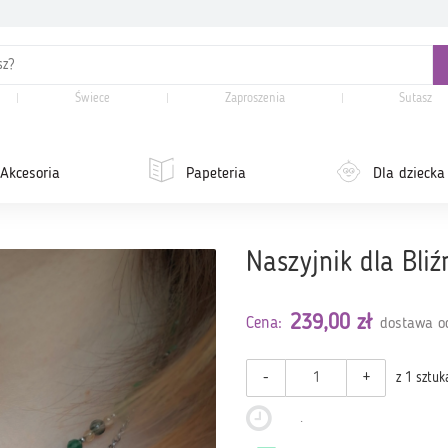
Świece
Zaproszenia
Sutasz
Akcesoria
Papeteria
Dla dziecka
Naszyjnik dla Bliź
239,00 zł
Cena:
dostawa od
-
+
z 1 sztuk
.