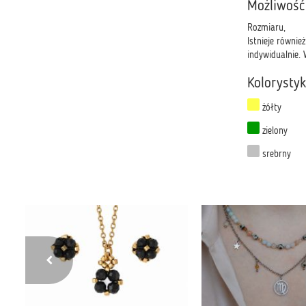
Możliwość
Rozmiaru,
Istnieje równie
indywidualnie.
Kolorysty
żółty
zielony
srebrny