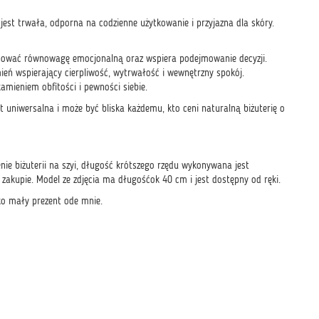
jest trwała, odporna na codzienne użytkowanie i przyjazna dla skóry.
hować równowagę emocjonalną oraz wspiera podejmowanie decyzji.
mień wspierający cierpliwość, wytrwałość i wewnętrzny spokój.
amieniem obfitości i pewności siebie.
 uniwersalna i może być bliska każdemu, kto ceni naturalną biżuterię o
enie biżuterii na szyi, długość krótszego rzędu wykonywana jest
kupie. Model ze zdjęcia ma długośćok 40 cm i jest dostępny od ręki.
o mały prezent ode mnie.