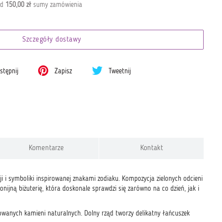
od
150,00 zł
sumy zamówienia
Szczegóły dostawy
tępnij
Zapisz
Tweetnij
Komentarze
Kontakt
i i symboliki inspirowanej znakami zodiaku. Kompozycja zielonych odcieni
jną biżuterię, która doskonale sprawdzi się zarówno na co dzień, jak i
owanych kamieni naturalnych. Dolny rząd tworzy delikatny łańcuszek