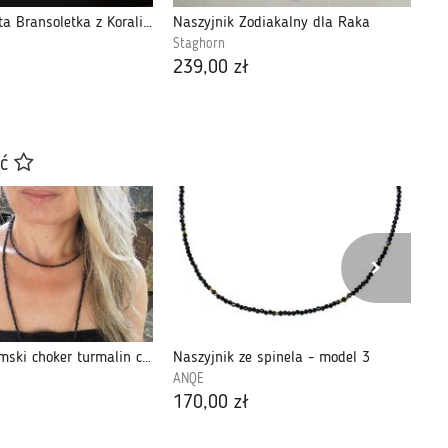
Czerwono-Złota Bransoletka z Koralików
Naszyjnik Zodiakalny dla Raka
Ze
Staghorn
St
239,00 zł
26
ać
Naszyjnik damski choker turmalin czarny tur65
Naszyjnik ze spinela - model 3
Na
ANQE
ga
170,00 zł
84