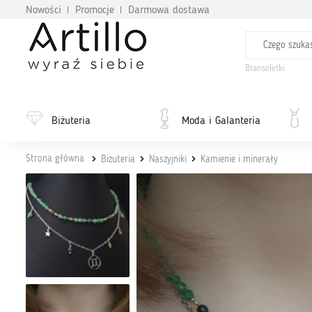
Nowości
Promocje
Darmowa dostawa
Bransoletki
Biżuteria
Moda i Galanteria
Strona główna
Biżuteria
Naszyjniki
Kamienie i minerały