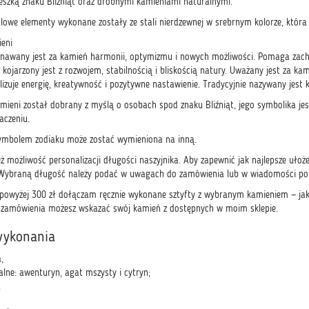
eszką znaku Bliźniąt oraz drobnymi kamieniami naturalnymi.
lowe elementy wykonane zostały ze stali nierdzewnej w srebrnym kolorze, która 
eni
nawany jest za kamień harmonii, optymizmu i nowych możliwości. Pomaga zac
kojarzony jest z rozwojem, stabilnością i bliskością natury. Uważany jest za ka
izuje energię, kreatywność i pozytywne nastawienie. Tradycyjnie nazywany jest k
ieni został dobrany z myślą o osobach spod znaku Bliźniąt, jego symbolika jest
czeniu.
symbolem zodiaku może zostać wymieniona na inną.
ież możliwość personalizacji długości naszyjnika. Aby zapewnić jak najlepsze ułoż
 Wybraną długość należy podać w uwagach do zamówienia lub w wiadomości po za
powyżej 300 zł dołączam ręcznie wykonane sztyfty z wybranym kamieniem — jak
zamówienia możesz wskazać swój kamień z dostępnych w moim sklepie.
wykonania
,
alne: awenturyn, agat mszysty i cytryn;
a