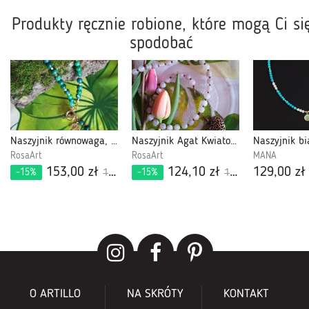
Produkty ręcznie robione, które mogą Ci si
spodobać
Naszyjnik równowaga, Zielone Agaty
Naszyjnik Agat Kwiatowy
RosaArt
RosaArt
MANA
153,00 zł
124,10 zł
129,00 zł
-15%
-15%
180,00 zł
146,00 zł
O ARTILLO
NA SKRÓTY
KONTAKT