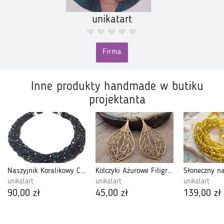
unikatart
Firma
Inne produkty handmade w butiku
projektanta
Naszyjnik Koralikowy Czarny Boho w Kropki z Drobnych Koralików
Kolczyki Ażurowe Filigranki
unikatart
unikatart
unikatart
90,00 zł
45,00 zł
139,00 zł