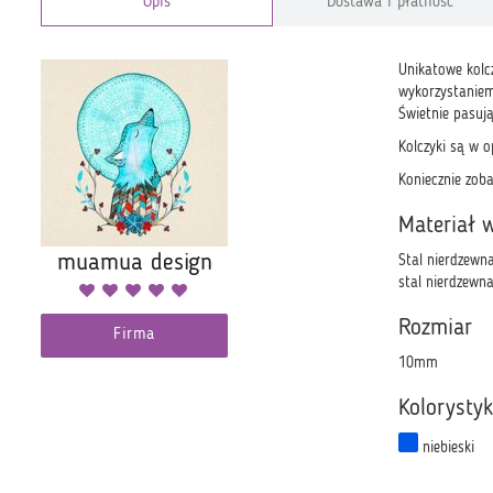
Opis
Dostawa i płatność
Unikatowe kolcz
wykorzystaniem 
Świetnie pasują 
Kolczyki są w o
Koniecznie zob
Materiał 
muamua design
Stal nierdzewna
stal nierdzewna
Rozmiar
Firma
10mm
Kolorysty
niebieski