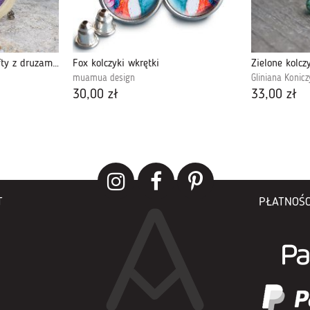
Drewniane kolczyki sztyfty z druzami boho #12
Fox kolczyki wkrętki
Zielone kolczy
muamua design
Gliniana Konic
30,00 zł
33,00 zł
T
PŁATNOŚC