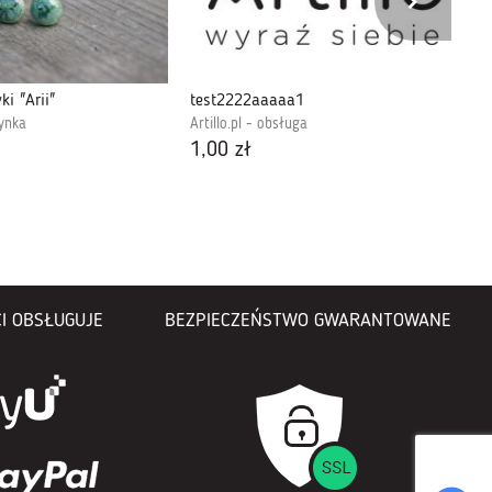
ki "Arii"
test2222aaaaa1
Ko
zynka
Artillo.pl - obsługa
So
1,00 zł
40
I OBSŁUGUJE
BEZPIECZEŃSTWO GWARANTOWANE