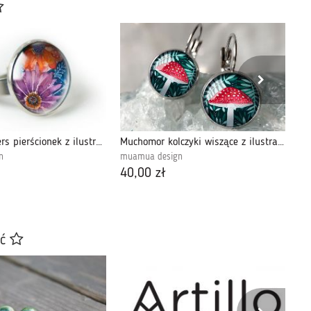
Autumn flowers pierścionek z ilustracją
Muchomor kolczyki wiszące z ilustracją
n
muamua design
mu
40,00 zł
45
ać