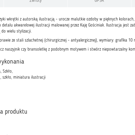
Zwroty
GPSR
yki wkrętki z autorską ilustracją - urocze malutkie ozdoby w pięknych kolorach,
detalu akwarelowej ilustracji malowanej przez Kaję Gościniak. Ilustracja jest zat
do wielu stylizacji.
prawie ze stali szlachetnej (chirurgicznej - antyalergicznej), wymiary: grafika 10
acz naszyjnik czy bransoletkę z podobnym motywem i stwórz niepowtarzalny kompl
wykonania
, Szkło,
, szkło, miniatura ilustracji
ka produktu