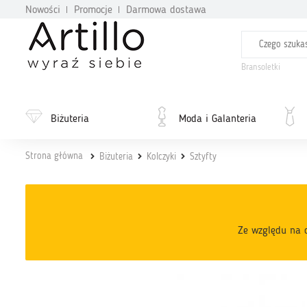
Nowości
Promocje
Darmowa dostawa
Bransoletki
Biżuteria
Moda i Galanteria
Strona główna
Biżuteria
Kolczyki
Sztyfty
Ze względu na c