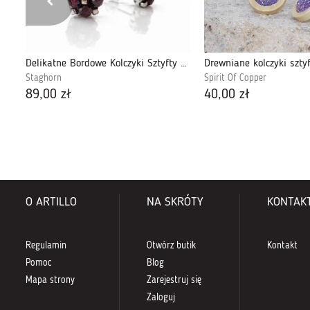
Zatopek pomarańczowy sztyfty srebro żywica
Delikatne Bordowe Kolczyki Sztyfty z Granatem
Staghorn
Spirit Of Copper
89,00 zł
40,00 zł
O ARTILLO
NA SKRÓTY
KONTAK
Regulamin
Otwórz butik
Kontakt
Pomoc
Blog
Mapa strony
Zarejestruj się
Zaloguj