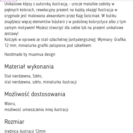
Unikatowe klipsy z autorską ilustracją - urocze malutkie ozdoby w
pięknych kolorach, rewelacyjny prezent na każdą okazję! Ilustracja w
oryginale jest malowana akwarelami przez Kaję Gościniak. W butiku
znajdziesz więcej elementów biżuterii z w podobnej kolorystyce albo z tym
samym motywem! Możesz stworzyć dla siebie lub na prezent unikatowe
zestawy!
Kolczyki w oprawie ze stali szlachetnej (antyalergicznej). Wymiary: Grafika
12 mm, miniaturka grafiki zatopiona pod szkiełkiem.
Handmade by muamua design
Materiał wykonania
Stal nierdzewna, Szkło,
stal nierdzewna, szkło, miniaturka ilustracji
Możliwość dostosowania
Wzoru,
możliwość umieszczenia innej ilustracji
Rozmiar
średnica ilustracji 12mm