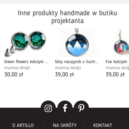
Inne produkty handmade w butiku
projektanta
Green flowers kolczyki wkrętki
Góry naszyjnik z ilustracją
muamua design
muamua design
muamua desi
30,00 zł
39,00 zł
39,00 zł
O ARTILLO
NA SKRÓTY
KONTAKT