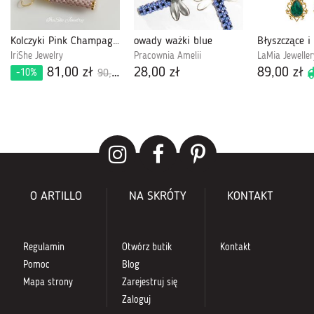
Kolczyki Pink Champagne z koralików Miyuki Delica
owady ważki blue
IriShe Jewelry
Pracownia Amelii
LaMia Jeweller
81,00 zł
28,00 zł
89,00 zł
-10%
90,00 zł
O ARTILLO
NA SKRÓTY
KONTAKT
Regulamin
Otwórz butik
Kontakt
Pomoc
Blog
Mapa strony
Zarejestruj się
Zaloguj