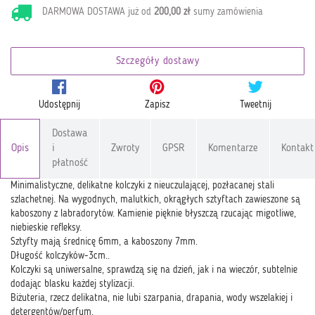
DARMOWA DOSTAWA już od
200,00 zł
sumy zamówienia
Szczegóły dostawy
Udostępnij
Zapisz
Tweetnij
Dostawa
Opis
i
Zwroty
GPSR
Komentarze
Kontakt
płatność
Minimalistyczne, delikatne kolczyki z nieuczulającej, pozłacanej stali
szlachetnej. Na wygodnych, malutkich, okrągłych sztyftach zawieszone są
kaboszony z labradorytów. Kamienie pięknie błyszczą rzucając migotliwe,
niebieskie refleksy.
Sztyfty mają średnicę 6mm, a kaboszony 7mm.
Długość kolczyków-3cm..
Kolczyki są uniwersalne, sprawdzą się na dzień, jak i na wieczór, subtelnie
dodając blasku każdej stylizacji.
Biżuteria, rzecz delikatna, nie lubi szarpania, drapania, wody wszelakiej i
detergentów/perfum.